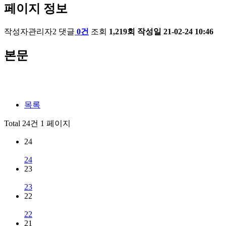
페이지 정보
작성자
관리자2
댓글
0건
조회
1,219회
작성일
21-02-24 10:46
본문
목록
Total 24건
1 페이지
24
24
23
23
22
22
21