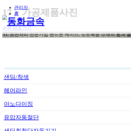
관리자
17 > 가공제품사진
홈
본문 바로가기
AL 표면처리 전문기업
핸드폰 케이스, 노트북등 소재의 휨과 
샌딩/착색
헤어라인
아노다이징
유압자동절단
샌딩최첨단자동기기